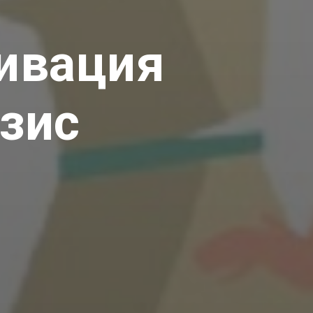
тивация
изис