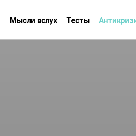
и
Мысли вслух
Тесты
Антикриз