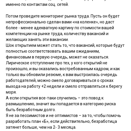
именно по контактам соц. сетей.
Потом проведите мониторинг рынка труда. Пусть он будет
непрофессионально сделан вами «на коленке», но даст
более - менее адекватную картину по стоимости вашей
компетенции на рынке труда, количеству вакансий и
желающих занять эти вакансии.
Шок открытием может стать то, что вакансий, которые будут
полностью соответствовать вашим ожиданиям,
финансовым в первую очередь, может не оказаться.
Лирическое отступление про тех, у кого открытий не
произошло, и вы оказались востребованным кадром, и как
только вы обновили резюме, к вам выстроилась очередь
работодателей, можно смело договариваться о сроках
выхода на работу +2 недели и смело отправляться к берегу
моря.
А если открытия все-таки случились – это повод к
размышлению, значит вы попадается в категорию риска
быть безработным долго.
Я не за пессимистов и не оптимистов – за то, чтобы помочь
разработать план «Б», если действительно, безработица
затянет больше, чем на 2- 3 месяца.