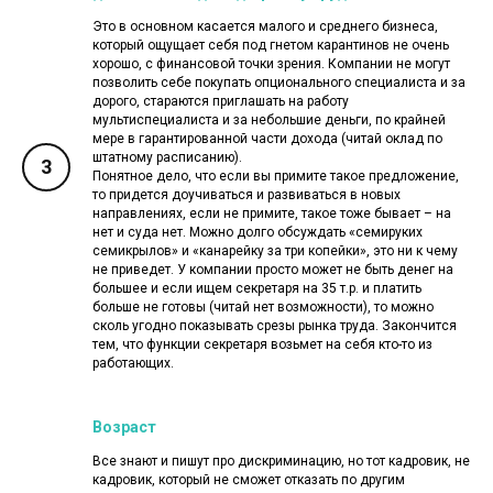
Это в основном касается малого и среднего бизнеса,
который ощущает себя под гнетом карантинов не очень
хорошо, с финансовой точки зрения. Компании не могут
позволить себе покупать опционального специалиста и за
дорого, стараются приглашать на работу
мультиспециалиста и за небольшие деньги, по крайней
мере в гарантированной части дохода (читай оклад по
штатному расписанию).
3
Понятное дело, что если вы примите такое предложение,
то придется доучиваться и развиваться в новых
направлениях, если не примите, такое тоже бывает – на
нет и суда нет. Можно долго обсуждать «семируких
семикрылов» и «канарейку за три копейки», это ни к чему
не приведет. У компании просто может не быть денег на
большее и если ищем секретаря на 35 т.р. и платить
больше не готовы (читай нет возможности), то можно
сколь угодно показывать срезы рынка труда. Закончится
тем, что функции секретаря возьмет на себя кто-то из
работающих.
Возраст
Все знают и пишут про дискриминацию, но тот кадровик, не
кадровик, который не сможет отказать по другим