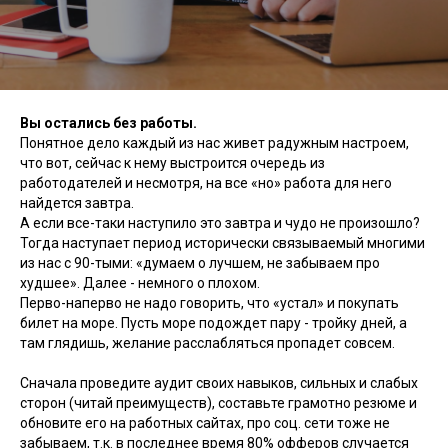
Вы остались без работы.
Понятное дело каждый из нас живет радужным настроем,
что вот, сейчас к нему выстроится очередь из
работодателей и несмотря, на все «но» работа для него
найдется завтра.
А если все-таки наступило это завтра и чудо не произошло?
Тогда наступает период исторически связываемый многими
из нас с 90-тыми: «думаем о лучшем, не забываем про
худшее». Далее - немного о плохом.
Перво-наперво не надо говорить, что «устал» и покупать
билет на море. Пусть море подождет пару - тройку дней, а
там глядишь, желание расслабляться пропадет совсем.
Сначала проведите аудит своих навыков, сильных и слабых
сторон (читай преимуществ), составьте грамотно резюме и
обновите его на работных сайтах, про соц. сети тоже не
забываем, т.к. в последнее время 80% офферов случается