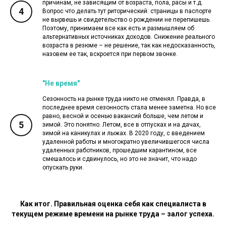
причинам, не зависящим от возраста, пола, расы и т.д.
4
Вопрос что делать тут риторический: страницы в паспорте
не вырвешь и свидетельство о рождении не перепишешь.
Поэтому, принимаем все как есть и размышляем об
альтернативных источниках доходов. Снижение реального
возраста в резюме – не решение, так как недосказанность,
назовем ее так, вскроется при первом звонке.
"Не время"
Сезонность на рынке труда никто не отменял. Правда, в
последнее время сезонность стала менее заметна. Но все
равно, весной и осенью вакансий больше, чем летом и
5
зимой. Это понятно. Летом, все в отпусках и на дачах,
зимой на каникулах и лыжах. В 2020 году, с введением
удаленной работы и многократно увеличившегося числа
удаленных работников, прошедшим карантином, все
смешалось и сдвинулось, но это не значит, что надо
опускать руки.
Как итог. Правильная оценка себя как специалиста в
текущем режиме времени на рынке труда – залог успеха.